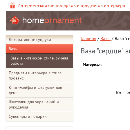
Интернет-магазин подарков и предметов интерьера
Главная
/
Вазы
/ Ваза "с
Декоративные сундуки
Вазы
Ваза "сердце" 
Вазы в китайском стиле, ручная
работа
Материал:
Предметы интерьера в стиле
прованс
Книги-сейфы и шкатулки для
Кол-в
денег
Шкатулки для украшений и
рукоделия
Сувениры и подарки