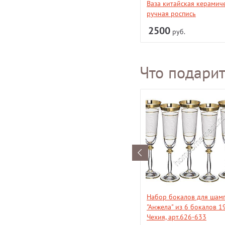
Ваза ручной работы,высота 35
Ваза китайская керамиче
см, керамика
ручная роспись
2500
2500
руб.
руб.
Что подари
Ключница настенная "Цветы",
Набор бокалов для шам
25,5*25,5 см, арт. 552-086
"Анжела" из 6 бокалов 1
Чехия, арт.626-633
1570