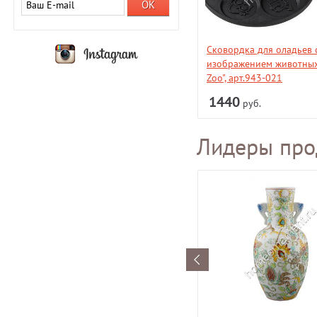
Сковордка для оладьев 
изображением животных
Zoo", арт.943-021
1440
руб.
Лидеры пр