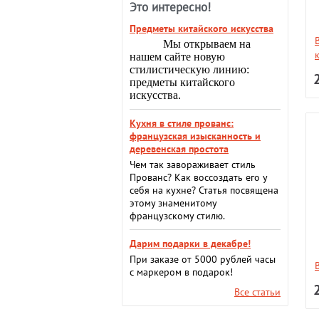
Это интересно!
Предметы китайского искусства
Мы открываем на
нашем сайте новую
стилистическую линию:
предметы китайского
искусства.
Кухня в стиле прованс:
французская изысканность и
деревенская простота
Чем так завораживает стиль
Прованс? Как воссоздать его у
себя на кухне? Статья посвящена
этому знаменитому
французскому стилю.
Дарим подарки в декабре!
При заказе от 5000 рублей часы
с маркером в подарок!
Все статьи