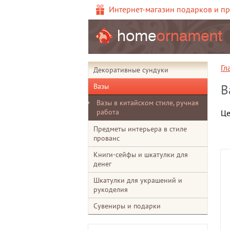
Интернет-магазин подарков и п
Гл
Декоративные сундуки
Вазы
В
Вазы в китайском стиле, ручная
работа
Це
Предметы интерьера в стиле
прованс
Книги-сейфы и шкатулки для
денег
Шкатулки для украшений и
рукоделия
Сувениры и подарки