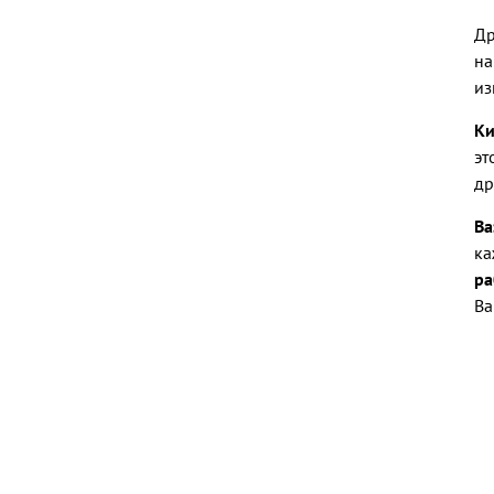
Др
на
из
Ки
эт
др
Ва
ка
ра
Ва