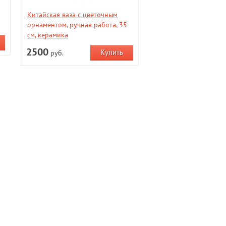
Китайская ваза с цветочным
орнаментом, ручная работа, 35
см, керамика
2500
руб.