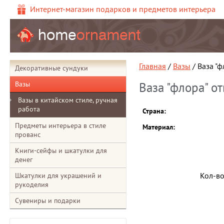
Интернет-магазин подарков и предметов интерьера
Главная
/
Вазы
/ Ваза "
Декоративные сундуки
Вазы
Ваза "флора" о
Вазы в китайском стиле, ручная
работа
Страна:
Предметы интерьера в стиле
Материал:
прованс
Книги-сейфы и шкатулки для
денег
Кол-в
Шкатулки для украшений и
рукоделия
Сувениры и подарки