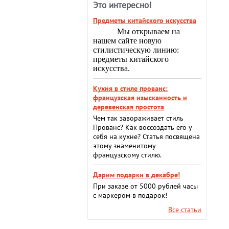
Это интересно!
Предметы китайского искусства
Мы открываем на
нашем сайте новую
стилистическую линию:
предметы китайского
искусства.
Кухня в стиле прованс:
французская изысканность и
деревенская простота
Чем так завораживает стиль
Прованс? Как воссоздать его у
себя на кухне? Статья посвящена
этому знаменитому
французскому стилю.
Дарим подарки в декабре!
При заказе от 5000 рублей часы
с маркером в подарок!
Все статьи