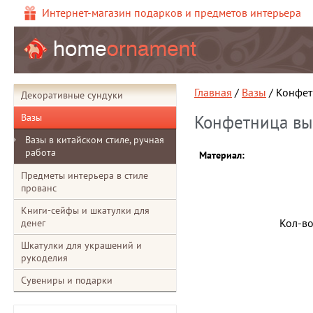
Интернет-магазин подарков и предметов интерьера
Главная
/
Вазы
/ Конфет
Декоративные сундуки
Вазы
Конфетница вы
Вазы в китайском стиле, ручная
работа
Материал:
Предметы интерьера в стиле
прованс
Книги-сейфы и шкатулки для
Кол-в
денег
Шкатулки для украшений и
рукоделия
Сувениры и подарки