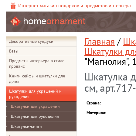
Интернет-магазин подарков и предметов интерьера
Главная
/
Шк
Декоративные сундуки
Шкатулки дл
Вазы
"Магнолия", 
Предметы интерьера в стиле
прованс
Шкатулка д
Книги-сейфы и шкатулки для
денег
см, арт.717
Шкатулки для украшений и
рукоделия
Страна:
Шкатулки для украшений
Материал:
Шкатулки для рукоделия
Шкатулки-книги