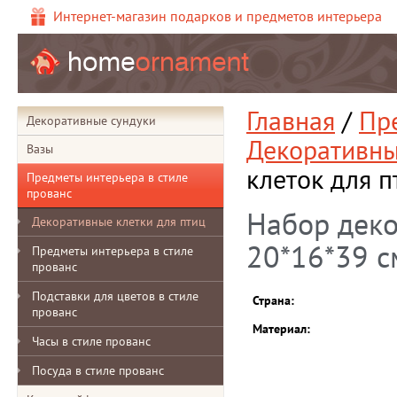
Интернет-магазин подарков и предметов интерьера
Главная
/
Пр
Декоративные сундуки
Декоративны
Вазы
клеток для пт
Предметы интерьера в стиле
прованс
Набор деко
Декоративные клетки для птиц
20*16*39 см
Предметы интерьера в стиле
прованс
Подставки для цветов в стиле
Страна:
прованс
Материал:
Часы в стиле прованс
Посуда в стиле прованс