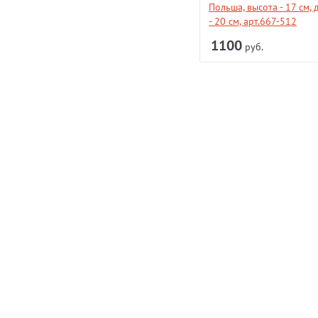
прованс 27х20х12 см, арт.747-
Польша, высота - 17 см,
133
- 20 см, арт.667-512
1466
1100
руб.
руб.