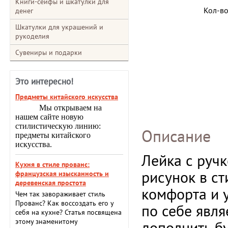
Книги-сейфы и шкатулки для
Кол-в
денег
Шкатулки для украшений и
рукоделия
Сувениры и подарки
Это интересно!
Предметы китайского искусства
Мы открываем на
нашем сайте новую
стилистическую линию:
Описание
предметы китайского
искусства.
Лейка с ручк
Кухня в стиле прованс:
рисунок в с
французская изысканность и
деревенская простота
комфорта и у
Чем так завораживает стиль
Прованс? Как воссоздать его у
по себе явля
себя на кухне? Статья посвящена
этому знаменитому
дополнить б