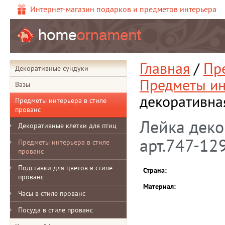
Интернет-магазин подарков и предметов интерьера
Главная
/
Пр
Декоративные сундуки
Предметы ин
Вазы
декоративная
Предметы интерьера в стиле
прованс
Лейка деко
Декоративные клетки для птиц
арт.747-12
Предметы интерьера в стиле
прованс
Подставки для цветов в стиле
Страна:
прованс
Материал:
Часы в стиле прованс
Посуда в стиле прованс