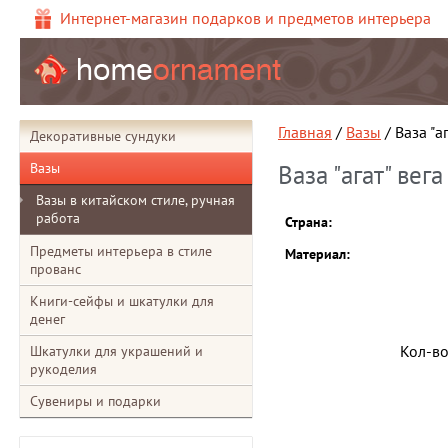
Интернет-магазин подарков и предметов интерьера
Главная
/
Вазы
/ Ваза "а
Декоративные сундуки
Вазы
Ваза "агат" вег
Вазы в китайском стиле, ручная
работа
Страна:
Предметы интерьера в стиле
Материал:
прованс
Книги-сейфы и шкатулки для
денег
Кол-в
Шкатулки для украшений и
рукоделия
Сувениры и подарки