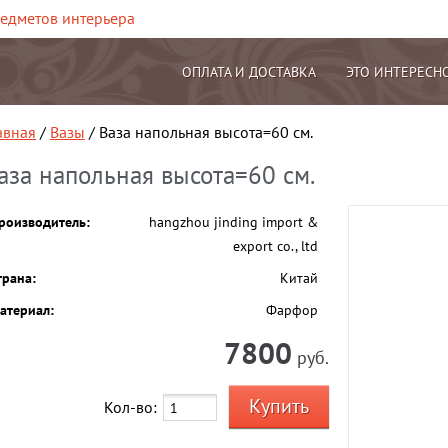
редметов интерьера
ОПЛАТА И ДОСТАВКА
ЭТО ИНТЕРЕСН
авная
/
Вазы
/ Ваза напольная высота=60 см.
аза напольная высота=60 см.
роизводитель:
hangzhou jinding import &
export co., ltd
трана:
Китай
атериал:
Фарфор
7800
руб.
Кол-во: