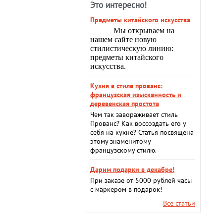
Это интересно!
Предметы китайского искусства
Мы открываем на
нашем сайте новую
стилистическую линию:
предметы китайского
искусства.
Кухня в стиле прованс:
французская изысканность и
деревенская простота
Чем так завораживает стиль
Прованс? Как воссоздать его у
себя на кухне? Статья посвящена
этому знаменитому
французскому стилю.
Дарим подарки в декабре!
При заказе от 5000 рублей часы
с маркером в подарок!
Все статьи