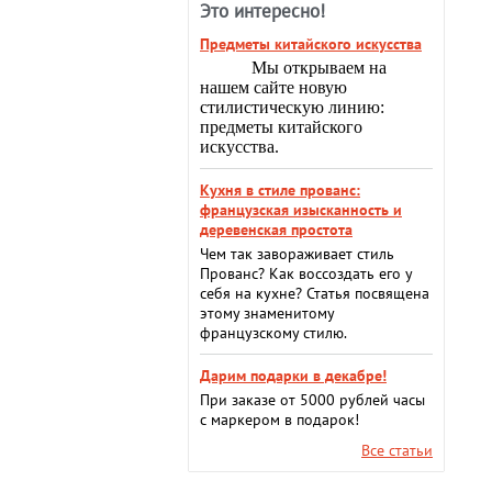
Это интересно!
Предметы китайского искусства
Мы открываем на
нашем сайте новую
стилистическую линию:
предметы китайского
искусства.
Кухня в стиле прованс:
французская изысканность и
деревенская простота
Чем так завораживает стиль
Прованс? Как воссоздать его у
себя на кухне? Статья посвящена
этому знаменитому
французскому стилю.
Дарим подарки в декабре!
При заказе от 5000 рублей часы
с маркером в подарок!
Все статьи