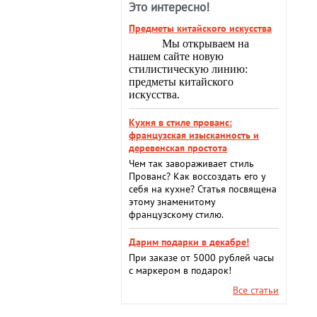
Это интересно!
Предметы китайского искусства
Мы открываем на
нашем сайте новую
стилистическую линию:
предметы китайского
искусства.
Кухня в стиле прованс:
французская изысканность и
деревенская простота
Чем так завораживает стиль
Прованс? Как воссоздать его у
себя на кухне? Статья посвящена
этому знаменитому
французскому стилю.
Дарим подарки в декабре!
При заказе от 5000 рублей часы
с маркером в подарок!
Все статьи