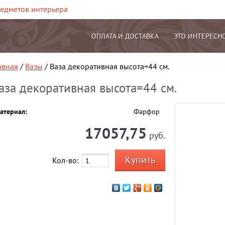
редметов интерьера
ОПЛАТА И ДОСТАВКА
ЭТО ИНТЕРЕСН
авная
/
Вазы
/ Ваза декоративная высота=44 см.
аза декоративная высота=44 см.
атериал:
Фарфор
17057,75
руб.
Кол-во: