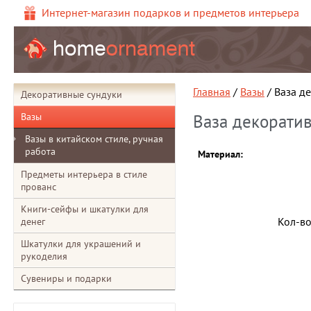
Интернет-магазин подарков и предметов интерьера
Главная
/
Вазы
/ Ваза д
Декоративные сундуки
Вазы
Ваза декоратив
Вазы в китайском стиле, ручная
работа
Материал:
Предметы интерьера в стиле
прованс
Книги-сейфы и шкатулки для
Кол-в
денег
Шкатулки для украшений и
рукоделия
Сувениры и подарки