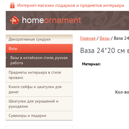
Интернет-магазин подарков и предметов интерьера
Главная
/
Вазы
/ Ваза 2
Декоративные сундуки
Вазы
Ваза 24*20 см 
Вазы в китайском стиле, ручная
работа
Материал:
Предметы интерьера в стиле
прованс
Книги-сейфы и шкатулки для
Кол-в
денег
Шкатулки для украшений и
рукоделия
Сувениры и подарки